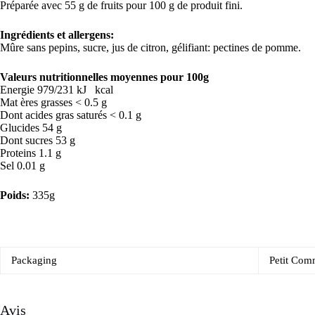
Préparée avec 55 g de fruits pour 100 g de produit fini.
Ingrédients et allergens
:
Mûre sans pepins, sucre, jus de citron, gélifiant: pectines de pomme.
Valeurs nutritionnelles moyennes pour 100g
Energie 979/231 kJ kcal
Mat ères grasses < 0.5 g
Dont acides gras saturés < 0.1 g
Glucides 54 g
Dont sucres 53 g
Proteins 1.1 g
Sel 0.01 g
Poids:
335g
Packaging
Petit Com
Avis